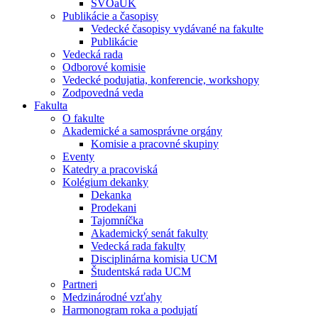
ŠVOaUK
Publikácie a časopisy
Vedecké časopisy vydávané na fakulte
Publikácie
Vedecká rada
Odborové komisie
Vedecké podujatia, konferencie, workshopy
Zodpovedná veda
Fakulta
O fakulte
Akademické a samosprávne orgány
Komisie a pracovné skupiny
Eventy
Katedry a pracoviská
Kolégium dekanky
Dekanka
Prodekani
Tajomníčka
Akademický senát fakulty
Vedecká rada fakulty
Disciplinárna komisia UCM
Študentská rada UCM
Partneri
Medzinárodné vzťahy
Harmonogram roka a podujatí