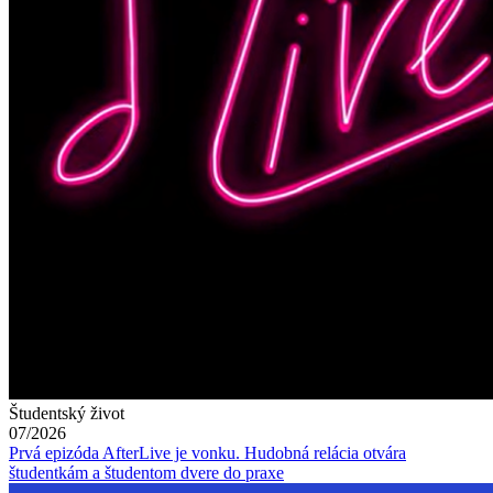
Študentský život
07/2026
Prvá epizóda AfterLive je vonku. Hudobná relácia otvára
študentkám a študentom dvere do praxe