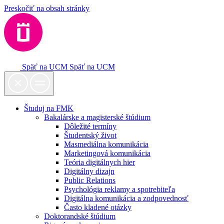
Preskočiť na obsah stránky
Späť na UCM
Späť na UCM
Študuj na FMK
Bakalárske a magisterské štúdium
Dôležité termíny
Študentský život
Masmediálna komunikácia
Marketingová komunikácia
Teória digitálnych hier
Digitálny dizajn
Public Relations
Psychológia reklamy a spotrebiteľa
Digitálna komunikácia a zodpovednosť
Často kladené otázky
Doktorandské štúdium