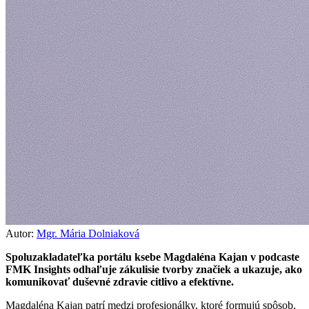
Autor:
Mgr. Mária Dolniaková
Spoluzakladateľka portálu ksebe Magdaléna Kajan v podcaste
FMK Insights odhaľuje zákulisie tvorby značiek a ukazuje, ako
komunikovať duševné zdravie citlivo a efektívne.
Magdaléna Kajan patrí medzi profesionálky, ktoré formujú spôsob,