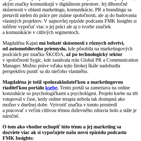
akým značky komunikujú v digitálnom priestore. Jej dlhoročné
skúsenosti v oblasti marketingu, komunikácie, PR a brandingu sa
pretavili nielen do práce pre známe spoločnosti, ale aj do budovania
vlastných projektov. V najnovšej epizóde podcastu FMK Insights si
môžete vypočuť viac o jej práci ale aj o tvorbe značiek
a komunikácie v citlivých segmentoch.
Magdaléna Kajan
má bohaté skúsenosti z rôznych odvetví,
od automobilového priemyslu,
kde pôsobila na marketingových
pozíciách pre značku ŠKODA,
až po technologický sektor
v spoločnosti Sygic, kde zastávala rolu Global PR a Communication
Manager. Možno práve vďaka tejto širokej škále nadobudla
perspektívu pustiť sa do niečoho vlastného.
Magdaléna je totiž spoluzakladateľkou a marketingovou
riaditeľkou portálu
ksebe
.
Tento portál sa zameriava na online
konzultácie so psychologičkami a psychológmi. Projekt ksebe na trh
vstupoval v čase, kedy online terapia nebola tak dostupná ako
možno v dnešnej dobe. Vytvoriť značku v tomto prostredí
a pracovať s veľmi citlivou témou duševného zdravia bolo a stále je
náročné.
O tom ako vhodne uchopiť túto tému a jej marketing sa
dozviete viac ak si vypočujete našu novú epizódu podcastu
FMK Insights: