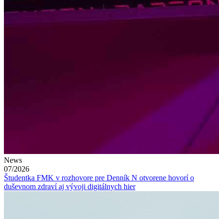
News
07/2026
Študentka FMK v rozhovore pre Denník N otvorene hovorí o
duševnom zdraví aj vývoji digitálnych hier