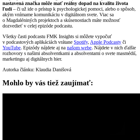
nastavená značka môže mať reálny dopad na kvalitu života
ľudí
– či už ide o prístup k psychologickej pomoci, alebo o spôsob,
akým vnímame komunikáciu v digitálnom svete. Viac sa
o Magdaléniných projektoch a skúsenostiach máte možnosť
dozvedieť v celej epizóde podcastu.
Všetky časti podcastu FMK Insights si môžete vypočuť
v podcastových aplikáciách vrátane
Spotify
,
Apple Podcasty
či
YouTube
. Epizódy nájdete aj na
našom webe
. Nájdete v nich ďalšie
rozhovory s našimi absolventkami a absolventami o svete masmédií,
marketingu aj digitálnych hier.
Autorka článku: Klaudia Danišová
Mohlo by vás tiež zaujímať: