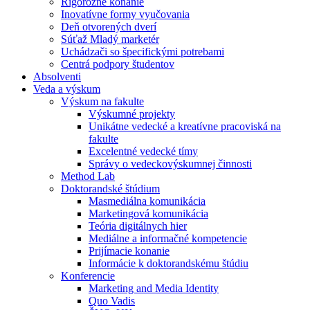
Rigorózne konanie
Inovatívne formy vyučovania
Deň otvorených dverí
Súťaž Mladý marketér
Uchádzači so špecifickými potrebami
Centrá podpory študentov
Absolventi
Veda a výskum
Výskum na fakulte
Výskumné projekty
Unikátne vedecké a kreatívne pracoviská na
fakulte
Excelentné vedecké tímy
Správy o vedeckovýskumnej činnosti
Method Lab
Doktorandské štúdium
Masmediálna komunikácia
Marketingová komunikácia
Teória digitálnych hier
Mediálne a informačné kompetencie
Prijímacie konanie
Informácie k doktorandskému štúdiu
Konferencie
Marketing and Media Identity
Quo Vadis