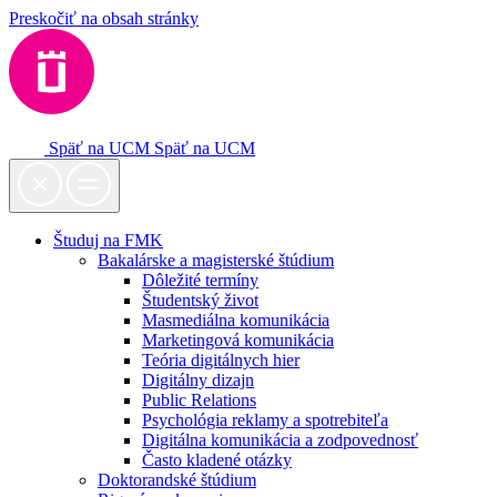
Preskočiť na obsah stránky
Späť na UCM
Späť na UCM
Študuj na FMK
Bakalárske a magisterské štúdium
Dôležité termíny
Študentský život
Masmediálna komunikácia
Marketingová komunikácia
Teória digitálnych hier
Digitálny dizajn
Public Relations
Psychológia reklamy a spotrebiteľa
Digitálna komunikácia a zodpovednosť
Často kladené otázky
Doktorandské štúdium