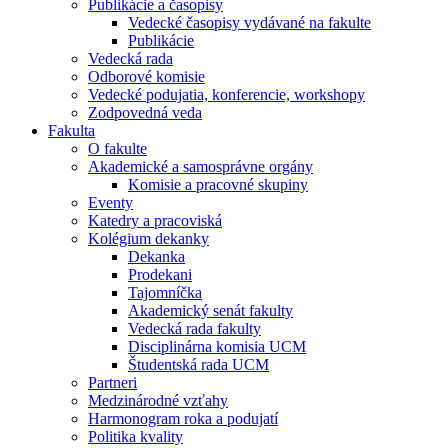
Publikácie a časopisy
Vedecké časopisy vydávané na fakulte
Publikácie
Vedecká rada
Odborové komisie
Vedecké podujatia, konferencie, workshopy
Zodpovedná veda
Fakulta
O fakulte
Akademické a samosprávne orgány
Komisie a pracovné skupiny
Eventy
Katedry a pracoviská
Kolégium dekanky
Dekanka
Prodekani
Tajomníčka
Akademický senát fakulty
Vedecká rada fakulty
Disciplinárna komisia UCM
Študentská rada UCM
Partneri
Medzinárodné vzťahy
Harmonogram roka a podujatí
Politika kvality