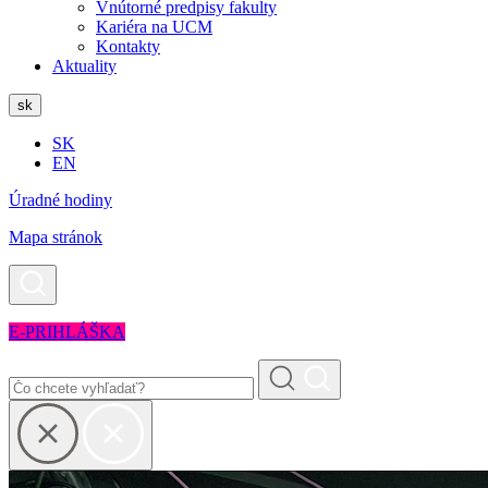
Vnútorné predpisy fakulty
Kariéra na UCM
Kontakty
Aktuality
sk
SK
EN
Úradné hodiny
Mapa stránok
E-PRIHLÁŠKA