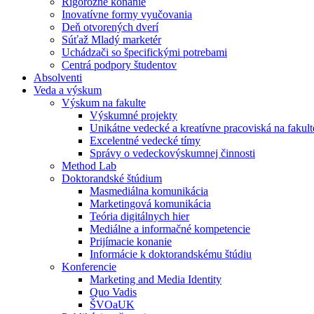
Rigorózne konanie
Inovatívne formy vyučovania
Deň otvorených dverí
Súťaž Mladý marketér
Uchádzači so špecifickými potrebami
Centrá podpory študentov
Absolventi
Veda a výskum
Výskum na fakulte
Výskumné projekty
Unikátne vedecké a kreatívne pracoviská na fakult
Excelentné vedecké tímy
Správy o vedeckovýskumnej činnosti
Method Lab
Doktorandské štúdium
Masmediálna komunikácia
Marketingová komunikácia
Teória digitálnych hier
Mediálne a informačné kompetencie
Prijímacie konanie
Informácie k doktorandskému štúdiu
Konferencie
Marketing and Media Identity
Quo Vadis
ŠVOaUK