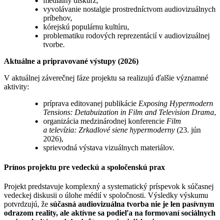
mediálny diskurz,
vyvolávanie nostalgie prostredníctvom audiovizuálnych
príbehov,
kórejskú populárnu kultúru,
problematiku rodových reprezentácií v audiovizuálnej
tvorbe.
Aktuálne a pripravované výstupy (2026)
V aktuálnej záverečnej fáze projektu sa realizujú ďalšie významné
aktivity:
príprava editovanej publikácie
Exposing Hypermodern
Tensions: Detabuization in Film and Television Drama
,
organizácia medzinárodnej konferencie
Film
a televízia: Zrkadlové siene hypermoderny
(23. jún
2026),
sprievodná výstava vizuálnych materiálov.
Prínos projektu pre vedeckú a spoločenskú prax
Projekt predstavuje komplexný a systematický príspevok k súčasnej
vedeckej diskusii o úlohe médií v spoločnosti. Výsledky výskumu
potvrdzujú, že
súčasná audiovizuálna tvorba nie je len pasívnym
odrazom reality, ale aktívne sa podieľa na formovaní sociálnych