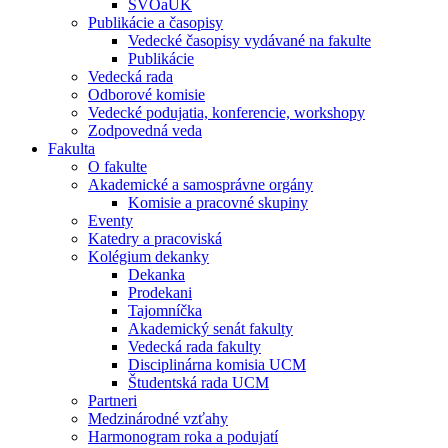
ŠVOaUK
Publikácie a časopisy
Vedecké časopisy vydávané na fakulte
Publikácie
Vedecká rada
Odborové komisie
Vedecké podujatia, konferencie, workshopy
Zodpovedná veda
Fakulta
O fakulte
Akademické a samosprávne orgány
Komisie a pracovné skupiny
Eventy
Katedry a pracoviská
Kolégium dekanky
Dekanka
Prodekani
Tajomníčka
Akademický senát fakulty
Vedecká rada fakulty
Disciplinárna komisia UCM
Študentská rada UCM
Partneri
Medzinárodné vzťahy
Harmonogram roka a podujatí