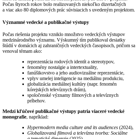
Počas štyroch rokov bolo realizovaných niekoľko dizertačných
a viac ako 80 diplomových prác súvisiacich s uvedeným projektom.
Významné vedecké a publikačné výstupy
Počas riešenia projektu vzniklo množstvo vedeckých výstupov
medzinárodného významu. Výskumný tím publikoval desiatky
štúdií v domácich aj zahraničných vedeckých časopisoch, pričom sa
venoval témam ako:
reprezentácia rodových identít a stereotypov,
fenomény nostalgie a intertextuality,
fanúšikovstvo a jeho audiovizuálne reprezentácie,
vplyv umelej inteligencie na mediálnu produkciu,
globalizácia mediálnej kultúry (napr. fenomén
kórejských televíznych drám),
spoločenské významy filmových a televíznych
príbehov.
Medzi kľúčové publikačné výstupy patria viaceré vedecké
monografie
, napríklad:
Hypermodern media culture and its audiences
(2024),
Globalizovaná filmová a televízna tvorba: Sociálne
a tematické dimenzie
(2025),