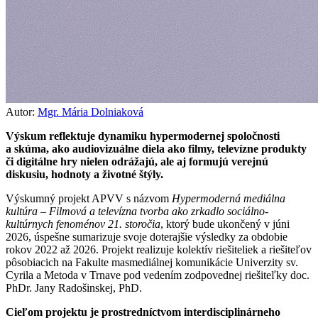
Autor:
Mgr. Mária Dolniaková
Výskum reflektuje dynamiku hypermodernej spoločnosti
a skúma, ako audiovizuálne diela ako filmy, televízne produkty
či digitálne hry nielen odrážajú, ale aj formujú verejnú
diskusiu, hodnoty a životné štýly.
Výskumný projekt APVV s názvom
Hypermoderná mediálna
kultúra – Filmová a televízna tvorba ako zrkadlo sociálno-
kultúrnych fenoménov 21. storočia
, ktorý bude ukončený v júni
2026, úspešne sumarizuje svoje doterajšie výsledky za obdobie
rokov 2022 až 2026. Projekt realizuje kolektív riešiteliek a riešiteľov
pôsobiacich na Fakulte masmediálnej komunikácie Univerzity sv.
Cyrila a Metoda v Trnave pod vedením zodpovednej riešiteľky doc.
PhDr. Jany Radošinskej, PhD.
Cieľom projektu je prostredníctvom interdisciplinárneho