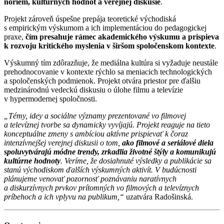
noriem, kultúrnych hodnôt a verejnej diskusie
.
Projekt zároveň úspešne prepája teoretické východiská
s empirickým výskumom a ich implementáciou do pedagogickej
praxe,
čím presahuje rámec akademického výskumu a prispieva
k rozvoju kritického myslenia v širšom spoločenskom kontexte
.
Výskumný tím zdôrazňuje, že mediálna kultúra si vyžaduje neustále
prehodnocovanie v kontexte rýchlo sa meniacich technologických
a spoločenských podmienok. Projekt otvára priestor pre ďalšiu
medzinárodnú vedeckú diskusiu o úlohe filmu a televízie
v hypermodernej spoločnosti.
„Témy, idey a sociálne významy prezentované vo filmovej
a televíznej tvorbe sa dynamicky vyvíjajú. Projekt reaguje na tieto
konceptuálne zmeny s ambíciou aktívne prispievať k čoraz
intenzívnejšej verejnej diskusii o tom,
ako filmové a seriálové diela
spoluvytvárajú módne trendy, zrkadlia životné štýly a komunikujú
kultúrne hodnoty
. Veríme, že dosiahnuté výsledky a publikácie sa
stanú východiskom ďalších výskumných aktivít. V budúcnosti
plánujeme venovať pozornosť poznávaniu naratívnych
a diskurzívnych prvkov prítomných vo filmových a televíznych
príbehoch a ich vplyvu na publikum,“
uzatvára Radošinská.