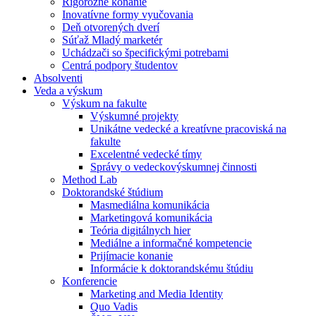
Rigorózne konanie
Inovatívne formy vyučovania
Deň otvorených dverí
Súťaž Mladý marketér
Uchádzači so špecifickými potrebami
Centrá podpory študentov
Absolventi
Veda a výskum
Výskum na fakulte
Výskumné projekty
Unikátne vedecké a kreatívne pracoviská na
fakulte
Excelentné vedecké tímy
Správy o vedeckovýskumnej činnosti
Method Lab
Doktorandské štúdium
Masmediálna komunikácia
Marketingová komunikácia
Teória digitálnych hier
Mediálne a informačné kompetencie
Prijímacie konanie
Informácie k doktorandskému štúdiu
Konferencie
Marketing and Media Identity
Quo Vadis