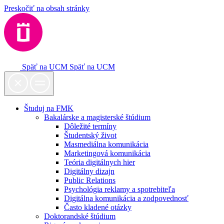
Preskočiť na obsah stránky
Späť na UCM
Späť na UCM
Študuj na FMK
Bakalárske a magisterské štúdium
Dôležité termíny
Študentský život
Masmediálna komunikácia
Marketingová komunikácia
Teória digitálnych hier
Digitálny dizajn
Public Relations
Psychológia reklamy a spotrebiteľa
Digitálna komunikácia a zodpovednosť
Často kladené otázky
Doktorandské štúdium