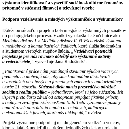
výskumu identifikovať a vysvetliť sociálno-kultúrne fenomény
prítomné v súčasnej filmovej a televíznej tvorbe.
Podpora vzdelávania a mladých výskumníčok a výskumníkov
Dôležitou súčasťou projektu bola integrácia výskumných poznatkov
do pedagogického procesu. Vznikli vysokoškolské učebnice ako
Mediálny diskurz I.
a
Mediálny diskurz II.
či
Východiská výskumu
v mediálnych a komunikačných štúdiách
, ktoré slúžia študentkám
a študentom všetkých stupňov štúdia.
„
Vzdelávací potenciál
projektu je pre nás rovnako dôležitý ako výskumné aktivity
a vedecké ciele
,“
vysvetľuje Jana Radošinská.
„Publikované práce nám pomáhajú skvalitniť výučbu viacerých
predmetov a motivujú nás, aby sme kontinuálne diskutovali
o zásadných obsahových a formálnych zmenách v audiovizuálnej
tvorbe 21. storočia.
Súčasné diela musia presvedčivo odrážať
sociálnu realitu publika
– jednotlivcov, ktorí sú jeho súčasťou. Ich
úspech preto často závisí od schopnosti prepájať fiktívne príbehy
s reálnymi životnými skúsenosťami ľudí. Tieto významové posuny
nám zároveň prezrádzajú mnoho o sociálnych, kultúrnych
a ekonomických javoch, ktoré nás obklopujú,“
uvádza.
Projekt významne podporil aj mladú generáciu vedkýň a vedcov,
ktorí sa taktiež podieľali na riešení jednotlivých cieľov projektu.