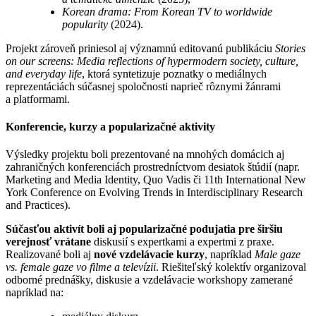
Korean drama: From Korean TV to worldwide
popularity
(2024).
Projekt zároveň priniesol aj významnú editovanú publikáciu
Stories
on our screens: Media reflections of hypermodern society, culture,
and everyday life
, ktorá syntetizuje poznatky o mediálnych
reprezentáciách súčasnej spoločnosti naprieč rôznymi žánrami
a platformami.
Konferencie, kurzy a popularizačné aktivity
Výsledky projektu boli prezentované na mnohých domácich aj
zahraničných konferenciách prostredníctvom desiatok štúdií (napr.
Marketing and Media Identity, Quo Vadis či 11th International New
York Conference on Evolving Trends in Interdisciplinary Research
and Practices).
Súčasťou aktivít boli aj popularizačné podujatia pre širšiu
verejnosť vrátane
diskusií s expertkami a expertmi z praxe.
Realizované boli aj
nové vzdelávacie kurzy
, napríklad
Male gaze
vs. female gaze vo filme a televízii
. Riešiteľský kolektív organizoval
odborné prednášky, diskusie a vzdelávacie workshopy zamerané
napríklad na: