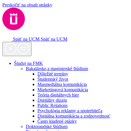
Preskočiť na obsah stránky
Späť na UCM
Späť na UCM
Študuj na FMK
Bakalárske a magisterské štúdium
Dôležité termíny
Študentský život
Masmediálna komunikácia
Marketingová komunikácia
Teória digitálnych hier
Digitálny dizajn
Public Relations
Psychológia reklamy a spotrebiteľa
Digitálna komunikácia a zodpovednosť
Často kladené otázky
Doktorandské štúdium