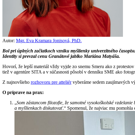
Autor:
Mgr. Eva Kramara Jonisová, PhD.
Bol pri úplných začiatkoch vzniku myšlienky univerzitného časopi
Identity si prevzal cenu Granátové jablko Mariána Matyáša.
Hovorí, že lepší materiál vždy vyjde zo snemu Smeru ako z protestov
tiež v agentúre SITA a v súčasnosti pôsobí v denníku SME ako fotogra
Z najnovšieho
rozhovoru pre atteliér
vyberáme sedem zaujímavých výrok
O príprave na prax:
„
Som zástancom filozofie, že samotné vysokoškolské vzdelanie b
a myšlienkach diskutovať.
“ Spomenul, že najviac mu pomohla es