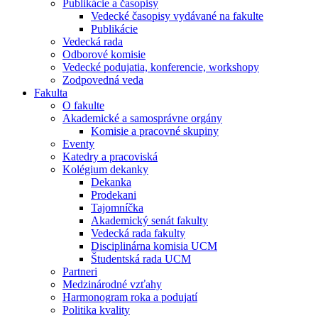
Publikácie a časopisy
Vedecké časopisy vydávané na fakulte
Publikácie
Vedecká rada
Odborové komisie
Vedecké podujatia, konferencie, workshopy
Zodpovedná veda
Fakulta
O fakulte
Akademické a samosprávne orgány
Komisie a pracovné skupiny
Eventy
Katedry a pracoviská
Kolégium dekanky
Dekanka
Prodekani
Tajomníčka
Akademický senát fakulty
Vedecká rada fakulty
Disciplinárna komisia UCM
Študentská rada UCM
Partneri
Medzinárodné vzťahy
Harmonogram roka a podujatí
Politika kvality