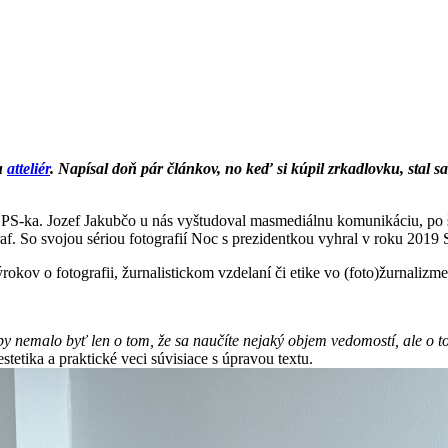
su
atteliér
. Napísal doň pár článkov, no keď si kúpil zrkadlovku, stal
 PS-ka. Jozef Jakubčo u nás vyštudoval masmediálnu komunikáciu, po š
f. So svojou sériou fotografií Noc s prezidentkou vyhral v roku 2019 
ov o fotografii, žurnalistickom vzdelaní či etike vo (foto)žurnalizme
y nemalo byť len o tom, že sa naučíte nejaký objem vedomostí, ale o t
tetika a praktické veci súvisiace s úpravou textu.