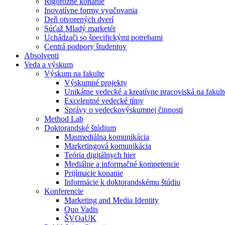
Rigorózne konanie
Inovatívne formy vyučovania
Deň otvorených dverí
Súťaž Mladý marketér
Uchádzači so špecifickými potrebami
Centrá podpory študentov
Absolventi
Veda a výskum
Výskum na fakulte
Výskumné projekty
Unikátne vedecké a kreatívne pracoviská na fakult
Excelentné vedecké tímy
Správy o vedeckovýskumnej činnosti
Method Lab
Doktorandské štúdium
Masmediálna komunikácia
Marketingová komunikácia
Teória digitálnych hier
Mediálne a informačné kompetencie
Prijímacie konanie
Informácie k doktorandskému štúdiu
Konferencie
Marketing and Media Identity
Quo Vadis
ŠVOaUK