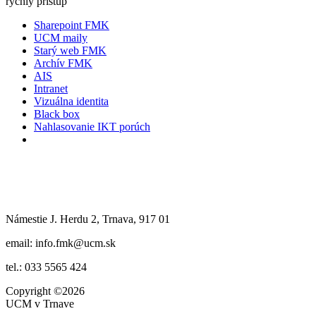
rýchly prístup
Sharepoint FMK
UCM maily
Starý web FMK
Archív FMK
AIS
Intranet
Vizuálna identita
Black box
Nahlasovanie IKT porúch
Námestie J. Herdu 2, Trnava, 917 01
email: info.fmk@ucm.sk
tel.: 033 5565 424
Copyright
©2026
UCM v Trnave