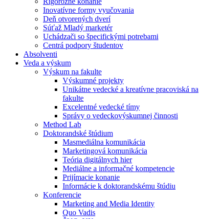
Rigorózne konanie
Inovatívne formy vyučovania
Deň otvorených dverí
Súťaž Mladý marketér
Uchádzači so špecifickými potrebami
Centrá podpory študentov
Absolventi
Veda a výskum
Výskum na fakulte
Výskumné projekty
Unikátne vedecké a kreatívne pracoviská na
fakulte
Excelentné vedecké tímy
Správy o vedeckovýskumnej činnosti
Method Lab
Doktorandské štúdium
Masmediálna komunikácia
Marketingová komunikácia
Teória digitálnych hier
Mediálne a informačné kompetencie
Prijímacie konanie
Informácie k doktorandskému štúdiu
Konferencie
Marketing and Media Identity
Quo Vadis