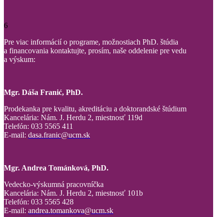
6
Pre viac informácií o programe, možnostiach PhD. štúdia
a financovania kontaktujte, prosím, naše oddelenie pre vedu
a výskum:
Mgr. Dáša Franić, PhD.
Prodekanka pre kvalitu, akreditáciu a doktorandské štúdium
Kancelária: Nám. J. Herdu 2, miestnosť 119d
Telefón: 033 5565 411
E-mail:
dasa.franic@ucm.sk
Mgr. Andrea Tománková, PhD.
Vedecko-výskumná pracovníčka
Kancelária: Nám. J. Herdu 2, miestnosť 101b
Telefón: 033 5565 428
E-mail:
andrea.tomankova@ucm.sk