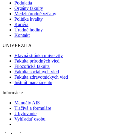
Podujatia
Orgány fakulty
Medzinárodné vzťahy
Politika kvality
Kariéra
Úradné hodiny
Kontakt
UNIVERZITA
Hlavná stránka univerzity
Fakulta prírodných vied
Filozofická fakulta
Fakulta sociálnych vied
Fakulta zdravotníckych vied
Inštitút manažmentu
Informácie
Manuály AIS
Tlačivá a formuláre
Ubytovanie
Vyhľadať osobu