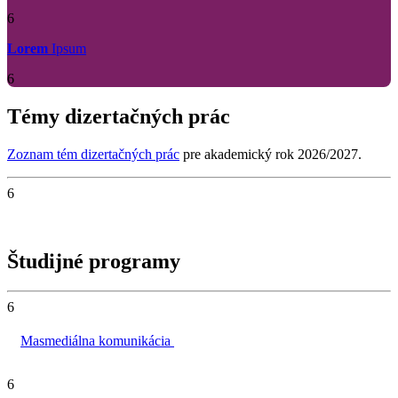
6
Lorem
Ipsum
6
Témy dizertačných prác
Zoznam tém dizertačných prác
pre akademický rok 2026/2027.
6
Študijné programy
6
Masmediálna komunikácia
6