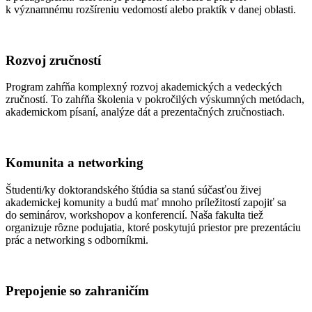
k významnému rozšíreniu vedomostí alebo praktík v danej oblasti.
Rozvoj zručností
Program zahŕňa komplexný rozvoj akademických a vedeckých
zručností. To zahŕňa školenia v pokročilých výskumných metódach,
akademickom písaní, analýze dát a prezentačných zručnostiach.
Komunita a networking
Študenti/ky doktorandského štúdia sa stanú súčasťou živej
akademickej komunity a budú mať mnoho príležitostí zapojiť sa
do seminárov, workshopov a konferencií. Naša fakulta tiež
organizuje rôzne podujatia, ktoré poskytujú priestor pre prezentáciu
prác a networking s odborníkmi.
Prepojenie so zahraničím