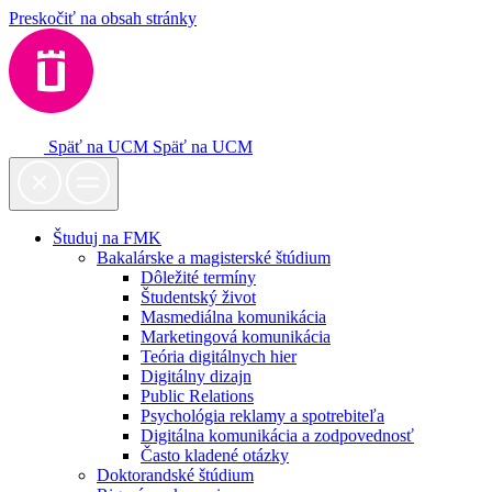
Preskočiť na obsah stránky
Späť na UCM
Späť na UCM
Študuj na FMK
Bakalárske a magisterské štúdium
Dôležité termíny
Študentský život
Masmediálna komunikácia
Marketingová komunikácia
Teória digitálnych hier
Digitálny dizajn
Public Relations
Psychológia reklamy a spotrebiteľa
Digitálna komunikácia a zodpovednosť
Často kladené otázky
Doktorandské štúdium