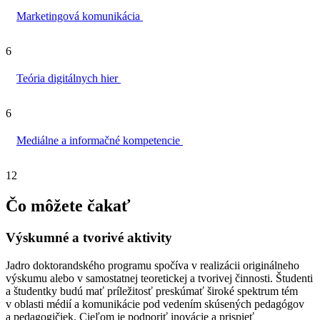
Marketingová komunikácia
6
Teória digitálnych hier
6
Mediálne a informačné kompetencie
12
Čo môžete čakať
Výskumné a tvorivé aktivity
Jadro doktorandského programu spočíva v realizácii originálneho
výskumu alebo v samostatnej teoretickej a tvorivej činnosti. Študenti
a študentky budú mať príležitosť preskúmať široké spektrum tém
v oblasti médií a komunikácie pod vedením skúsených pedagógov
a pedagogičiek. Cieľom je podporiť inovácie a prispieť