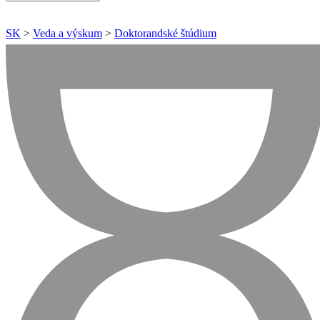
SK
>
Veda a výskum
>
Doktorandské štúdium