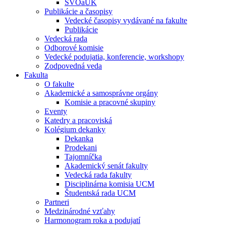
ŠVOaUK
Publikácie a časopisy
Vedecké časopisy vydávané na fakulte
Publikácie
Vedecká rada
Odborové komisie
Vedecké podujatia, konferencie, workshopy
Zodpovedná veda
Fakulta
O fakulte
Akademické a samosprávne orgány
Komisie a pracovné skupiny
Eventy
Katedry a pracoviská
Kolégium dekanky
Dekanka
Prodekani
Tajomníčka
Akademický senát fakulty
Vedecká rada fakulty
Disciplinárna komisia UCM
Študentská rada UCM
Partneri
Medzinárodné vzťahy
Harmonogram roka a podujatí