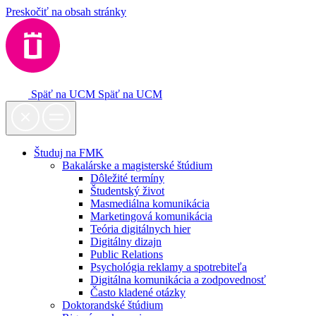
Preskočiť na obsah stránky
Späť na UCM
Späť na UCM
Študuj na FMK
Bakalárske a magisterské štúdium
Dôležité termíny
Študentský život
Masmediálna komunikácia
Marketingová komunikácia
Teória digitálnych hier
Digitálny dizajn
Public Relations
Psychológia reklamy a spotrebiteľa
Digitálna komunikácia a zodpovednosť
Často kladené otázky
Doktorandské štúdium