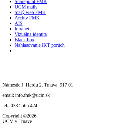
Sharepoint FMK
UCM maily
Starý web FMK
Archív FMK
AIS
Intranet
Vizuálna identita
Black box
Nahlasovanie IKT porúch
Námestie J. Herdu 2, Trnava, 917 01
email: info.fmk@ucm.sk
tel.: 033 5565 424
Copyright
©2026
UCM v Trnave