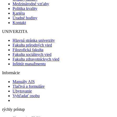
Medzinárodné vzťahy
Politika kvality
Kariéra
Úradné hodiny
Kontakt
UNIVERZITA
Hlavná stránka univerzity
Fakulta prírodných vied
Filozofická fakulta
Fakulta sociálnych vied
Fakulta zdravotníckych vied
Inštitút manažmentu
Informácie
Manuály AIS
Tlačivá a formuláre
Ubytovanie
Vyhľadať osobu
rýchly prístup