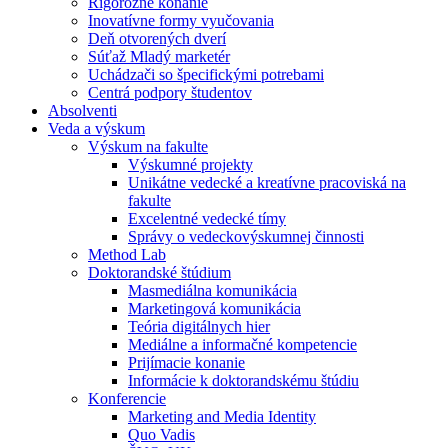
Rigorózne konanie
Inovatívne formy vyučovania
Deň otvorených dverí
Súťaž Mladý marketér
Uchádzači so špecifickými potrebami
Centrá podpory študentov
Absolventi
Veda a výskum
Výskum na fakulte
Výskumné projekty
Unikátne vedecké a kreatívne pracoviská na
fakulte
Excelentné vedecké tímy
Správy o vedeckovýskumnej činnosti
Method Lab
Doktorandské štúdium
Masmediálna komunikácia
Marketingová komunikácia
Teória digitálnych hier
Mediálne a informačné kompetencie
Prijímacie konanie
Informácie k doktorandskému štúdiu
Konferencie
Marketing and Media Identity
Quo Vadis