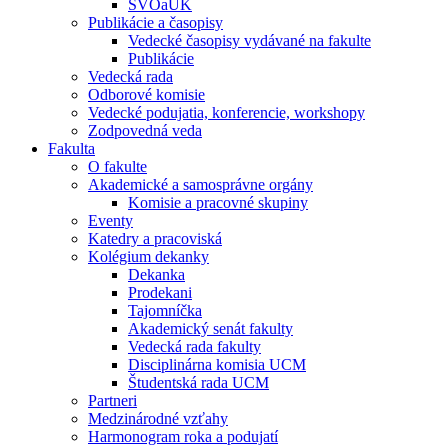
ŠVOaUK
Publikácie a časopisy
Vedecké časopisy vydávané na fakulte
Publikácie
Vedecká rada
Odborové komisie
Vedecké podujatia, konferencie, workshopy
Zodpovedná veda
Fakulta
O fakulte
Akademické a samosprávne orgány
Komisie a pracovné skupiny
Eventy
Katedry a pracoviská
Kolégium dekanky
Dekanka
Prodekani
Tajomníčka
Akademický senát fakulty
Vedecká rada fakulty
Disciplinárna komisia UCM
Študentská rada UCM
Partneri
Medzinárodné vzťahy
Harmonogram roka a podujatí