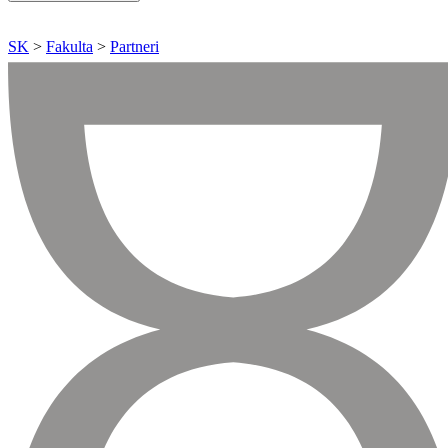
SK
>
Fakulta
>
Partneri