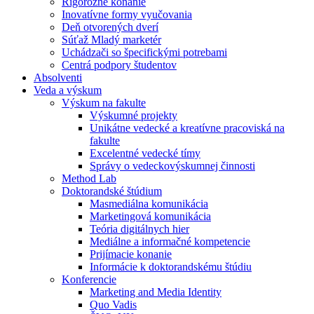
Rigorózne konanie
Inovatívne formy vyučovania
Deň otvorených dverí
Súťaž Mladý marketér
Uchádzači so špecifickými potrebami
Centrá podpory študentov
Absolventi
Veda a výskum
Výskum na fakulte
Výskumné projekty
Unikátne vedecké a kreatívne pracoviská na
fakulte
Excelentné vedecké tímy
Správy o vedeckovýskumnej činnosti
Method Lab
Doktorandské štúdium
Masmediálna komunikácia
Marketingová komunikácia
Teória digitálnych hier
Mediálne a informačné kompetencie
Prijímacie konanie
Informácie k doktorandskému štúdiu
Konferencie
Marketing and Media Identity
Quo Vadis