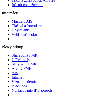
Fakulta zdravotníckych vied
Inštitút manažmentu
Informácie
Manuály AIS
Tlačivá a formuláre
Ubytovanie
Vyhľadať osobu
rýchly prístup
Sharepoint FMK
UCM maily
Starý web FMK
Archív FMK
AIS
Intranet
Vizuálna identita
Black box
Nahlasovanie IKT porúch