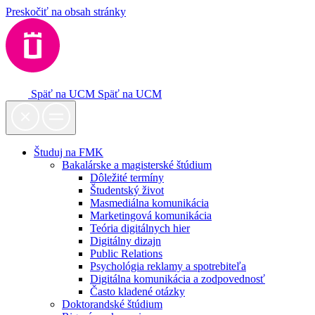
Preskočiť na obsah stránky
Späť na UCM
Späť na UCM
Študuj na FMK
Bakalárske a magisterské štúdium
Dôležité termíny
Študentský život
Masmediálna komunikácia
Marketingová komunikácia
Teória digitálnych hier
Digitálny dizajn
Public Relations
Psychológia reklamy a spotrebiteľa
Digitálna komunikácia a zodpovednosť
Často kladené otázky
Doktorandské štúdium