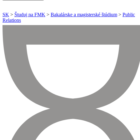
SK
>
Študuj na FMK
>
Bakalárske a magisterské štúdium
>
Public
Relations