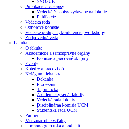
ŠVOaUK
Publikácie a časopisy
Vedecké časopisy vydávané na fakulte
Publikácie
Vedecká rada
Odborové komisie
Vedecké podujatia, konferencie, workshopy
Zodpovedná veda
Fakulta
O fakulte
Akademické a samosprávne orgány
Komisie a pracovné skupiny
Eventy
Katedry a pracoviská
Kolégium dekanky
Dekanka
Prodekani
Tajomníčka
Akademický senát fakulty
Vedecká rada fakulty
Disciplinárna komisia UCM
Študentská rada UCM
Partneri
Medzinárodné vzťahy
Harmonogram roka a podujatí