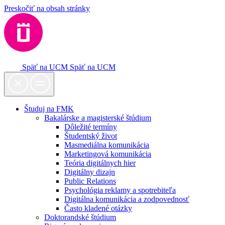
Preskočiť na obsah stránky
Späť na UCM
Späť na UCM
Študuj na FMK
Bakalárske a magisterské štúdium
Dôležité termíny
Študentský život
Masmediálna komunikácia
Marketingová komunikácia
Teória digitálnych hier
Digitálny dizajn
Public Relations
Psychológia reklamy a spotrebiteľa
Digitálna komunikácia a zodpovednosť
Často kladené otázky
Doktorandské štúdium