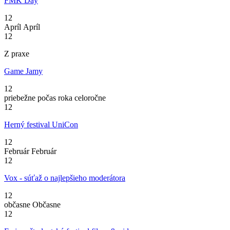
FMK Day
12
Apríl
Apríl
12
Z praxe
Game Jamy
12
priebežne počas roka
celoročne
12
Herný festival UniCon
12
Február
Február
12
Vox - súťaž o najlepšieho moderátora
12
občasne
Občasne
12