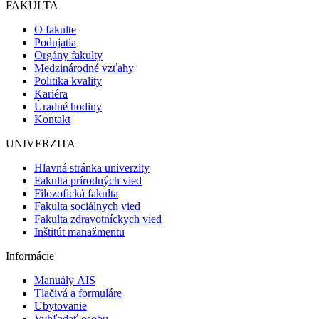
FAKULTA
O fakulte
Podujatia
Orgány fakulty
Medzinárodné vzťahy
Politika kvality
Kariéra
Úradné hodiny
Kontakt
UNIVERZITA
Hlavná stránka univerzity
Fakulta prírodných vied
Filozofická fakulta
Fakulta sociálnych vied
Fakulta zdravotníckych vied
Inštitút manažmentu
Informácie
Manuály AIS
Tlačivá a formuláre
Ubytovanie
Vyhľadať osobu