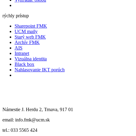
rýchly prístup
Sharepoint FMK
UCM maily
Starý web FMK
Archív FMK
AIS
Intranet
Vizuálna identita
Black box
Nahlasovanie IKT porúch
Námestie J. Herdu 2, Trnava, 917 01
email: info.fmk@ucm.sk
tel.: 033 5565 424