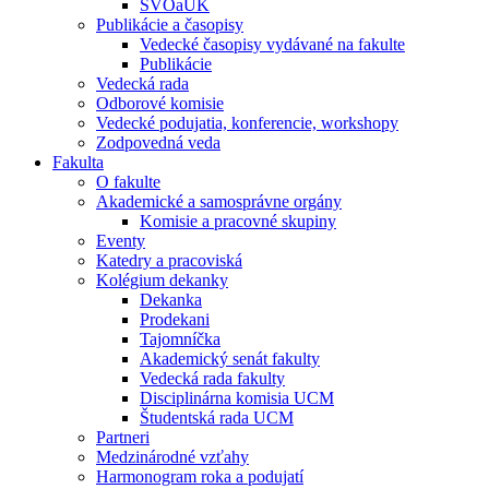
ŠVOaUK
Publikácie a časopisy
Vedecké časopisy vydávané na fakulte
Publikácie
Vedecká rada
Odborové komisie
Vedecké podujatia, konferencie, workshopy
Zodpovedná veda
Fakulta
O fakulte
Akademické a samosprávne orgány
Komisie a pracovné skupiny
Eventy
Katedry a pracoviská
Kolégium dekanky
Dekanka
Prodekani
Tajomníčka
Akademický senát fakulty
Vedecká rada fakulty
Disciplinárna komisia UCM
Študentská rada UCM
Partneri
Medzinárodné vzťahy
Harmonogram roka a podujatí