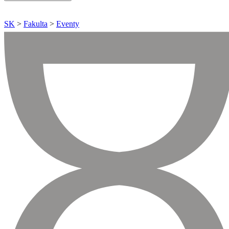
SK
>
Fakulta
>
Eventy