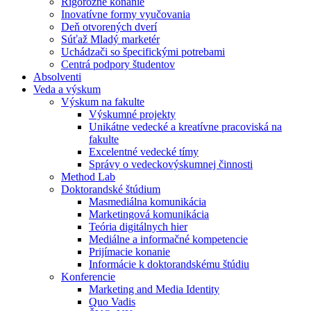
Rigorózne konanie
Inovatívne formy vyučovania
Deň otvorených dverí
Súťaž Mladý marketér
Uchádzači so špecifickými potrebami
Centrá podpory študentov
Absolventi
Veda a výskum
Výskum na fakulte
Výskumné projekty
Unikátne vedecké a kreatívne pracoviská na
fakulte
Excelentné vedecké tímy
Správy o vedeckovýskumnej činnosti
Method Lab
Doktorandské štúdium
Masmediálna komunikácia
Marketingová komunikácia
Teória digitálnych hier
Mediálne a informačné kompetencie
Prijímacie konanie
Informácie k doktorandskému štúdiu
Konferencie
Marketing and Media Identity
Quo Vadis