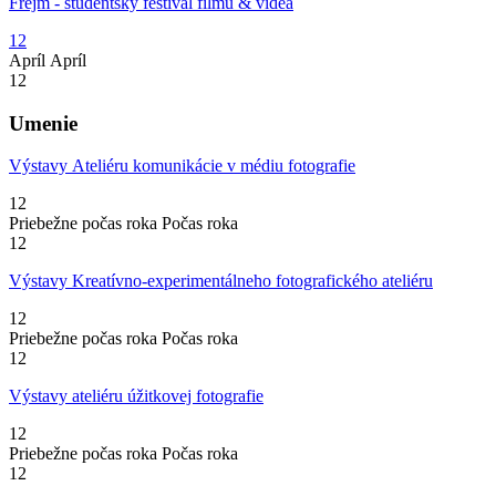
Frejm - študentský festival filmu & videa
12
Apríl
Apríl
12
Umenie
Výstavy Ateliéru komunikácie v médiu fotografie
12
Priebežne počas roka
Počas roka
12
Výstavy Kreatívno-experimentálneho fotografického ateliéru
12
Priebežne počas roka
Počas roka
12
Výstavy ateliéru úžitkovej fotografie
12
Priebežne počas roka
Počas roka
12