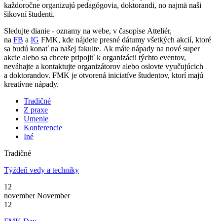
každoročne organizujú pedagógovia, doktorandi, no najmä naši
šikovní študenti.
Sledujte dianie - oznamy na webe, v časopise Atteliér,
na
FB
a
IG
FMK, kde nájdete presné dátumy všetkých akcií, ktoré
sa budú konať na našej fakulte. Ak máte nápady na nové super
akcie alebo sa chcete pripojiť k organizácii týchto eventov,
neváhajte a kontaktujte organizátorov alebo oslovte vyučujúcich
a doktorandov. FMK je otvorená iniciatíve študentov, ktorí majú
kreatívne nápady.
Tradičné
Z praxe
Umenie
Konferencie
Iné
Tradičné
Týždeň vedy a techniky
12
november
November
12