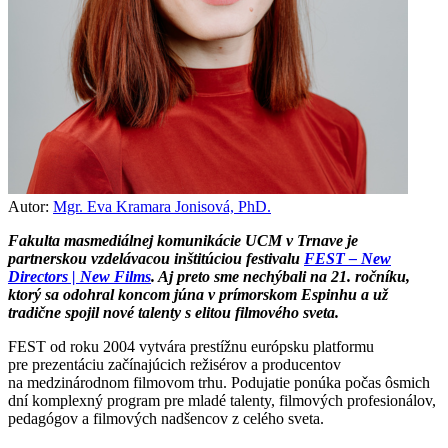
Autor:
Mgr. Eva Kramara Jonisová, PhD.
Fakulta masmediálnej komunikácie UCM v Trnave je
partnerskou vzdelávacou inštitúciou festivalu
FEST – New
Directors | New Films
. Aj preto sme nechýbali na 21. ročníku,
ktorý sa odohral koncom júna v prímorskom Espinhu a už
tradične spojil nové talenty s elitou filmového sveta.
FEST od roku 2004 vytvára prestížnu európsku platformu
pre prezentáciu začínajúcich režisérov a producentov
na medzinárodnom filmovom trhu. Podujatie ponúka počas ôsmich
dní komplexný program pre mladé talenty, filmových profesionálov,
pedagógov a filmových nadšencov z celého sveta.