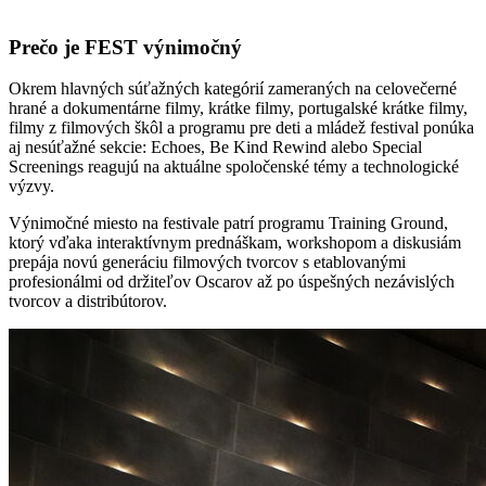
Prečo je FEST výnimočný
Okrem hlavných súťažných kategórií zameraných na celovečerné
hrané a dokumentárne filmy, krátke filmy, portugalské krátke filmy,
filmy z filmových škôl a programu pre deti a mládež festival ponúka
aj nesúťažné sekcie: Echoes, Be Kind Rewind alebo Special
Screenings reagujú na aktuálne spoločenské témy a technologické
výzvy.
Výnimočné miesto na festivale patrí programu Training Ground,
ktorý vďaka interaktívnym prednáškam, workshopom a diskusiám
prepája novú generáciu filmových tvorcov s etablovanými
profesionálmi od držiteľov Oscarov až po úspešných nezávislých
tvorcov a distribútorov.