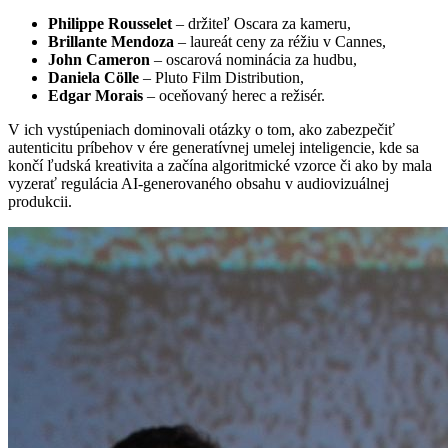
Philippe Rousselet
– držiteľ Oscara za kameru,
Brillante Mendoza
– laureát ceny za réžiu v Cannes,
John Cameron
– oscarová nominácia za hudbu,
Daniela Cölle
– Pluto Film Distribution,
Edgar Morais
– oceňovaný herec a režisér.
V ich vystúpeniach dominovali otázky o tom, ako zabezpečiť
autenticitu príbehov v ére generatívnej umelej inteligencie, kde sa
končí ľudská kreativita a začína algoritmické vzorce či ako by mala
vyzerať regulácia AI-generovaného obsahu v audiovizuálnej
produkcii.