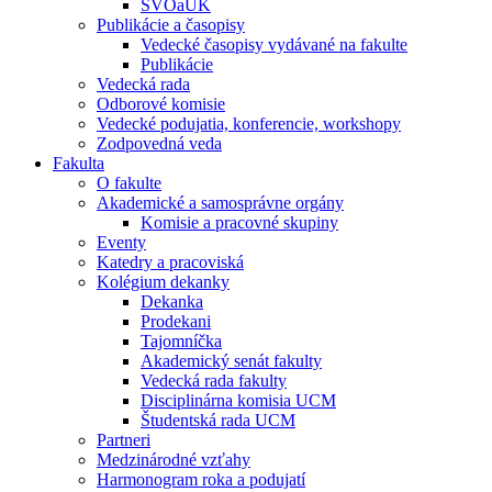
ŠVOaUK
Publikácie a časopisy
Vedecké časopisy vydávané na fakulte
Publikácie
Vedecká rada
Odborové komisie
Vedecké podujatia, konferencie, workshopy
Zodpovedná veda
Fakulta
O fakulte
Akademické a samosprávne orgány
Komisie a pracovné skupiny
Eventy
Katedry a pracoviská
Kolégium dekanky
Dekanka
Prodekani
Tajomníčka
Akademický senát fakulty
Vedecká rada fakulty
Disciplinárna komisia UCM
Študentská rada UCM
Partneri
Medzinárodné vzťahy
Harmonogram roka a podujatí