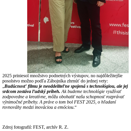
2025 priniesol množstvo podnetných výstupov, no najdôležitejšie
posolstvo možno podľa Zábojníka zhrnúť do jednej vety:
„
Budúcnosť filmu je neoddeliteľne spojená s technológiou, ale jej
srdcom zostáva ľudský príbeh.
Ak budeme technológie využívať
zodpovedne a kreatívne, môžu obohatiť našu schopnosť rozprávať
výnimočné príbehy. A práve o tom bol FEST 2025, o hľadaní
rovnováhy medzi inováciou a emóciou
.“
Zdroj fotografií: FEST, archív R. Z.