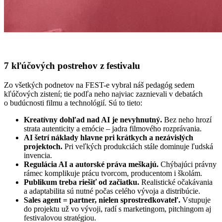
7 kľúčových postrehov z festivalu
Zo všetkých podnetov na FEST-e vybral náš pedagóg sedem
kľúčových zistení; tie podľa neho najviac zaznievali v debatách
o budúcnosti filmu a technológií. Sú to tieto:
Kreatívny dohľad nad AI je nevyhnutný.
Bez neho hrozí
strata autenticity a emócie – jadra filmového rozprávania.
AI šetrí náklady hlavne pri krátkych a nezávislých
projektoch.
Pri veľkých produkciách stále dominuje ľudská
invencia.
Regulácia AI a autorské práva meškajú.
Chýbajúci právny
rámec komplikuje prácu tvorcom, producentom i školám.
Publikum treba riešiť od začiatku.
Realistické očakávania
a adaptabilita sú nutné počas celého vývoja a distribúcie.
Sales agent = partner, nielen sprostredkovateľ.
Vstupuje
do projektu už vo vývoji, radí s marketingom, pitchingom aj
festivalovou stratégiou.