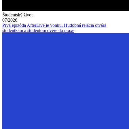
Študentský život
07/2026
Prvá epizóda AfterLive je vonku. Hudobná relácia otvára
študentkám a študentom dvere do praxe