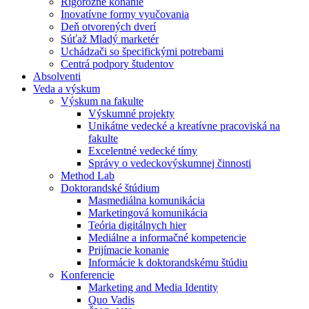
Rigorózne konanie
Inovatívne formy vyučovania
Deň otvorených dverí
Súťaž Mladý marketér
Uchádzači so špecifickými potrebami
Centrá podpory študentov
Absolventi
Veda a výskum
Výskum na fakulte
Výskumné projekty
Unikátne vedecké a kreatívne pracoviská na
fakulte
Excelentné vedecké tímy
Správy o vedeckovýskumnej činnosti
Method Lab
Doktorandské štúdium
Masmediálna komunikácia
Marketingová komunikácia
Teória digitálnych hier
Mediálne a informačné kompetencie
Prijímacie konanie
Informácie k doktorandskému štúdiu
Konferencie
Marketing and Media Identity
Quo Vadis