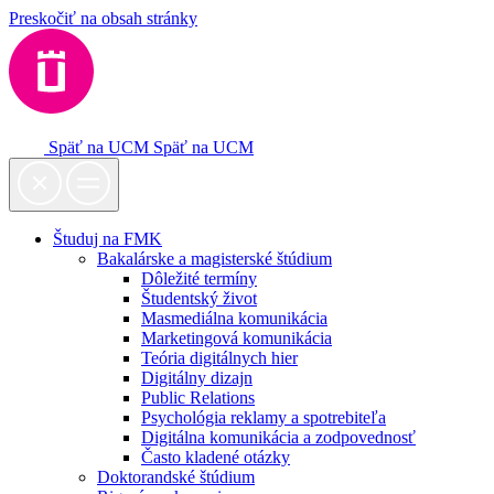
Preskočiť na obsah stránky
Späť na UCM
Späť na UCM
Študuj na FMK
Bakalárske a magisterské štúdium
Dôležité termíny
Študentský život
Masmediálna komunikácia
Marketingová komunikácia
Teória digitálnych hier
Digitálny dizajn
Public Relations
Psychológia reklamy a spotrebiteľa
Digitálna komunikácia a zodpovednosť
Často kladené otázky
Doktorandské štúdium