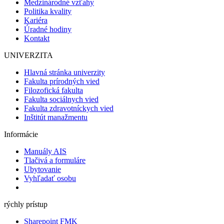
Medzinárodné vzťahy
Politika kvality
Kariéra
Úradné hodiny
Kontakt
UNIVERZITA
Hlavná stránka univerzity
Fakulta prírodných vied
Filozofická fakulta
Fakulta sociálnych vied
Fakulta zdravotníckych vied
Inštitút manažmentu
Informácie
Manuály AIS
Tlačivá a formuláre
Ubytovanie
Vyhľadať osobu
rýchly prístup
Sharepoint FMK