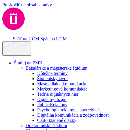
Preskočiť na obsah stránky
Späť na UCM
Späť na UCM
Študuj na FMK
Bakalárske a magisterské štúdium
Dôležité termíny
Študentský život
Masmediálna komunikácia
Marketingová komunikácia
Teória digitálnych hier
Digitálny dizajn
Public Relations
Psychológia reklamy a spotrebiteľa
Digitálna komunikácia a zodpovednosť
Často kladené otázky
Doktorandské štúdium