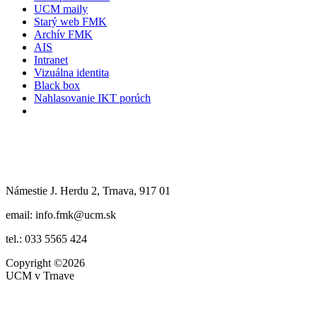
UCM maily
Starý web FMK
Archív FMK
AIS
Intranet
Vizuálna identita
Black box
Nahlasovanie IKT porúch
Námestie J. Herdu 2, Trnava, 917 01
email: info.fmk@ucm.sk
tel.: 033 5565 424
Copyright
©2026
UCM v Trnave