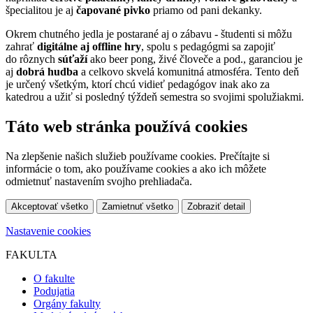
špecialitou je aj
čapované pivko
priamo od pani dekanky.
Okrem chutného jedla je postarané aj o zábavu - študenti si môžu
zahrať
digitálne aj offline
hry
, spolu s pedagógmi sa zapojiť
do rôznych
súťaží
ako beer pong, živé človeče a pod., garanciou je
aj
dobrá hudba
a celkovo skvelá komunitná atmosféra. Tento deň
je určený všetkým, ktorí chcú vidieť pedagógov inak ako za
katedrou a užiť si posledný týždeň semestra so svojimi spolužiakmi.
Táto web stránka používá cookies
Na zlepšenie našich služieb používame cookies. Prečítajte si
informácie o tom, ako používame cookies a ako ich môžete
odmietnuť nastavením svojho prehliadača.
Akceptovať všetko
Zamietnuť všetko
Zobraziť detail
Nastavenie cookies
FAKULTA
O fakulte
Podujatia
Orgány fakulty