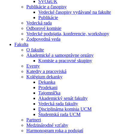
ŠVOaUK
Publikácie a časopisy
Vedecké časopisy vydávané na fakulte
Publikácie
Vedecká rada
Odborové komisie
Vedecké podujatia, konferencie, workshopy
Zodpovedná veda
Fakulta
O fakulte
Akademické a samosprávne orgány
Komisie a pracovné skupiny
Eventy
Katedry a pracoviská
Kolégium dekanky
Dekanka
Prodekani
Tajomníčka
Akademický senát fakulty
Vedecká rada fakulty
Disciplinárna komisia UCM
Študentská rada UCM
Partneri
Medzinárodné vzťahy
Harmonogram roka a podujatí