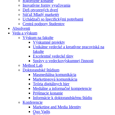
Rigorózne konanie
Inovatívne formy vyučovania
Deň otvorených dverí
Súťaž Mladý marketér
Uchádzači so špecifickými potrebami
Centrá podpory študentov
Absolventi
Veda a výskum
Výskum na fakulte
Výskumné projekty
Unikátne vedecké a kreatívne pracoviská na
fakulte
Excelentné vedecké tímy
Správy o vedeckovýskumnej činnosti
Method Lab
Doktorandské štúdium
Masmediálna komunikácia
Marketingová komunikácia
Teória digitálnych hier
Mediálne a informačné kompetencie
Prijímacie konanie
Informácie k doktorandskému štúdiu
Konferencie
Marketing and Media Identity
Quo Vadis