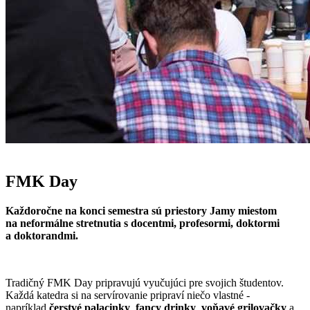
FMK Day
Každoročne na konci semestra sú priestory Jamy miestom
na neformálne stretnutia s docentmi, profesormi, doktormi
a doktorandmi.
Tradičný FMK Day pripravujú vyučujúci pre svojich študentov.
Každá katedra si na servírovanie pripraví niečo vlastné -
napríklad
čerstvé palacinky
,
fancy
drinky
,
voňavé grilovačky
a