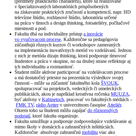
(predmety praktického charakteru), ktoré sú realizované
v špecializovaných laboratóriách prispôsobených
na získavanie praktických zručností a kompetencií, napr. HD
televízne štúdio, rozhlasové štúdio, laboratória určené
na prácu v tímoch a design thinking, fotoateliéry, počítačové
miestnosti a pod.
Fakulta dbá na individuálny prístup
a inovácie
vo vyučovacom procese
. Každoročne sa pedagógovia
zúčastňujú rôznych kurzov či workshopov zameraných
na implementáciu inovatívnych metód vo vzdelávaní. Jednou
z nich je metóda dizajn thinking, ktorá podporuje tímovosť
študentov a prácu v skupine, no na druhej strane reflektuje aj
ich individualitu a rozmanitosť.
Študent môže aktívne participovať na vzdelávacom procese
a má dostatočný priestor na prezentáciu výsledkov svojej
činnosti – môže sa zúčastniť fakultného kola
ŠVOUK
,
spolupracovať na projektoch, vedeckých či umeleckých
publikáciách, akou je napríklad kreatívna ročenka
MUUZA
,
byť aktívny v
Kabinetoch,
pracovať vo fakultných médiách –
FMK TV
,
rádio Aetter
v univerzitnom časopise
Atteliér
.
Okrem toho sa študenti môžu zapájať
do rôznorodých
podujatí
, ktoré fakulta organizuje.
Fakulta umožňuje a podporuje zodpovedajúce vzdelávanie aj
mimo školy v domácich a zahraničných inštitúciách.
Každoročne absolvuje zahraničnú
mobilitu
viac ako