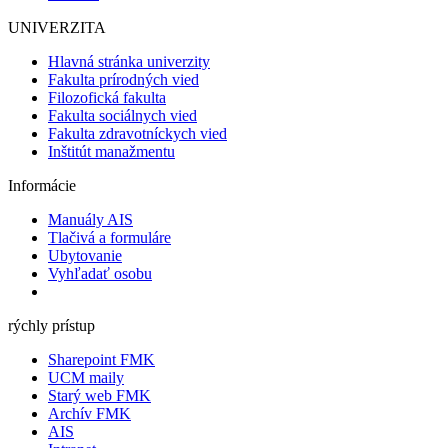
UNIVERZITA
Hlavná stránka univerzity
Fakulta prírodných vied
Filozofická fakulta
Fakulta sociálnych vied
Fakulta zdravotníckych vied
Inštitút manažmentu
Informácie
Manuály AIS
Tlačivá a formuláre
Ubytovanie
Vyhľadať osobu
rýchly prístup
Sharepoint FMK
UCM maily
Starý web FMK
Archív FMK
AIS