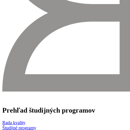
Prehľad študijných programov
Rada kvality
Študijné programy