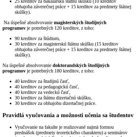
25 kreditov za bakalársku štátnu skúšku (10 kreditov
obhajoba záverečnej práce + 15 kreditov za predmety štátnej
skúšky).
Na úspešné absolvovanie
magisterských študijných
programov
je potrebných 120 kreditov, z toho:
90 kreditov za štúdium,
30 kreditov za magisterskú štátnu skúšku (15 kreditov
obhajoba záverečnej práce + 15 kreditov za predmety štátnej
skúšky).
Na úspešné absolvovanie
doktorandských študijných
programov
je potrebných 180 kreditov, z toho:
40 kreditov za študijnú časť,
40 kreditov za pedagogickú časť,
40 kreditov za vedeckú časť,
30 kreditov za štátnu dizertačnú skúšku,
30 kreditov za obhajobu dizertačnej práce.
Pravidlá vyučovania a možnosti učenia sa študentov
Vyučovanie na fakulte je realizované najmä formou
prednášok (predmety teoretického charakteru) a seminárov