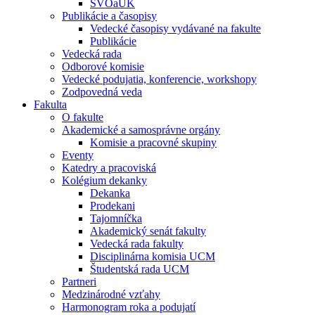
ŠVOaUK
Publikácie a časopisy
Vedecké časopisy vydávané na fakulte
Publikácie
Vedecká rada
Odborové komisie
Vedecké podujatia, konferencie, workshopy
Zodpovedná veda
Fakulta
O fakulte
Akademické a samosprávne orgány
Komisie a pracovné skupiny
Eventy
Katedry a pracoviská
Kolégium dekanky
Dekanka
Prodekani
Tajomníčka
Akademický senát fakulty
Vedecká rada fakulty
Disciplinárna komisia UCM
Študentská rada UCM
Partneri
Medzinárodné vzťahy
Harmonogram roka a podujatí