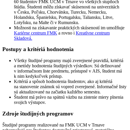
60 študentov FMK UCM v Trnave vo všetkých stupňoch
štúdia. Študenti môžu získavať skúsenosti na univerzitách
v Česku, Poľsku, Chorvátsku, Turecku, Nemecku,
Holandsku, Španielsku, Portugalsku, Taliansku, Litve,
Lotyšsku, na Malte či v Rumunsku.
Možnosti na získavanie praktických skúseností im umožňuje
Kariérne centrum FMK
a rovno i
Kreatívne centrum
Skladová.
Postupy a kritériá hodnotenia
Všetky študijné programy majú zverejnené pravidlá, kritériá
a metódy hodnotenia študijných výsledkov. Sú definované
v informačnom liste predmetu, prístupné v AIS, študent má
k nim kedykoľvek prístup.
Kritériá a spôsob hodnotenia študentov, ako aj kritériá
na stanovenie známok sú vopred zverejnené. Informačné listy
sú aktualizované na začiatku každého semestra.
Študent má právo na spätnú väzbu na zistenie miery plnenia
svojich výstupov.
Zdroje študijných programov
Študijné programy realizované na FMK UCM v Trnave