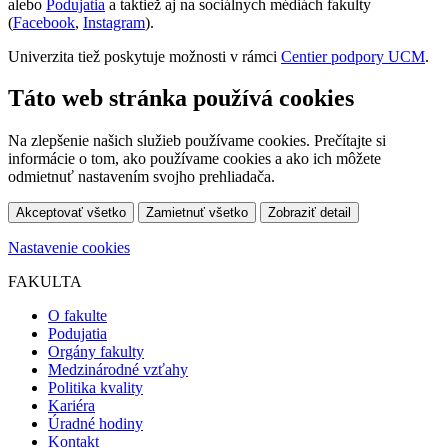
alebo
Podujatia
a taktiež aj na sociálnych médiách fakulty
(
Facebook
,
Instagram
).
Univerzita tiež poskytuje možnosti v rámci
Centier podpory UCM
.
Táto web stránka používá cookies
Na zlepšenie našich služieb používame cookies. Prečítajte si
informácie o tom, ako používame cookies a ako ich môžete
odmietnuť nastavením svojho prehliadača.
Akceptovať všetko
Zamietnuť všetko
Zobraziť detail
Nastavenie cookies
FAKULTA
O fakulte
Podujatia
Orgány fakulty
Medzinárodné vzťahy
Politika kvality
Kariéra
Úradné hodiny
Kontakt