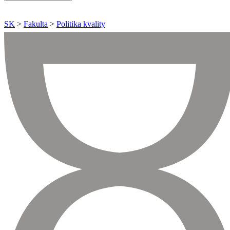
SK
>
Fakulta
>
Politika kvality