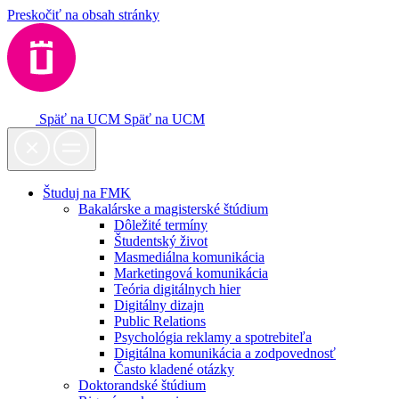
Preskočiť na obsah stránky
Späť na UCM
Späť na UCM
Študuj na FMK
Bakalárske a magisterské štúdium
Dôležité termíny
Študentský život
Masmediálna komunikácia
Marketingová komunikácia
Teória digitálnych hier
Digitálny dizajn
Public Relations
Psychológia reklamy a spotrebiteľa
Digitálna komunikácia a zodpovednosť
Často kladené otázky
Doktorandské štúdium