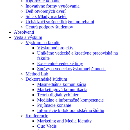
Rigorózne konanie
Inovatívne formy vyučovania
Deň otvorených dverí
Súťaž Mladý marketér
Uchádzači so špecifickými potrebami
Centrá podpory študentov
Absolventi
Veda a výskum
Výskum na fakulte
Výskumné projekty
Unikátne vedecké a kreatívne pracoviská na
fakulte
Excelentné vedecké tímy
Správy o vedeckovýskumnej činnosti
Method Lab
Doktorandské štúdium
Masmediálna komunikácia
Marketingová komunikácia
Teória digitálnych hier
Mediálne a informačné kompetencie
Prijímacie konanie
Informácie k doktorandskému štúdiu
Konferencie
Marketing and Media Identity
Quo Vadis