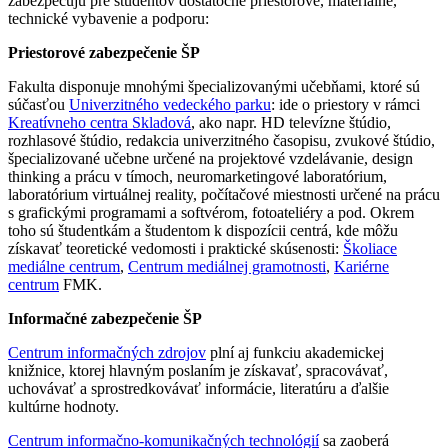
zabezpečujú pre študentov dostatočné priestorové, materiálne,
technické vybavenie a podporu:
Priestorové zabezpečenie ŠP
Fakulta disponuje mnohými špecializovanými učebňami, ktoré sú
súčasťou
Univerzitného vedeckého parku
: ide o priestory v rámci
Kreatívneho centra Skladová
, ako napr. HD televízne štúdio,
rozhlasové štúdio, redakcia univerzitného časopisu, zvukové štúdio,
špecializované učebne určené na projektové vzdelávanie, design
thinking a prácu v tímoch, neuromarketingové laboratórium,
laboratórium virtuálnej reality, počítačové miestnosti určené na prácu
s grafickými programami a softvérom, fotoateliéry a pod. Okrem
toho sú študentkám a študentom k dispozícii centrá, kde môžu
získavať teoretické vedomosti i praktické skúsenosti:
Školiace
mediálne centrum
,
Centrum mediálnej gramotnosti
,
Kariérne
centrum
FMK.
Informačné zabezpečenie ŠP
Centrum informačných zdrojov
plní aj funkciu akademickej
knižnice, ktorej hlavným poslaním je získavať, spracovávať,
uchovávať a sprostredkovávať informácie, literatúru a ďalšie
kultúrne hodnoty.
Centrum informačno-komunikačných technológií
sa zaoberá