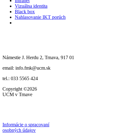
Intranet
Vizuálna identita
Black box
Nahlasovanie IKT porúch
Námestie J. Herdu 2, Trnava, 917 01
email: info.fmk@ucm.sk
tel.: 033 5565 424
Copyright
©2026
UCM v Trnave
Informácie o spracovaní
osobných údajov