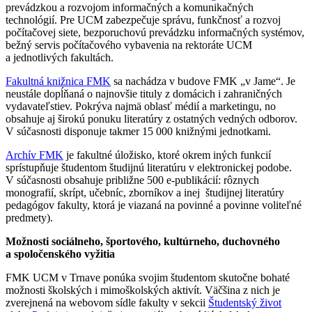
prevádzkou a rozvojom informačných a komunikačných
technológií. Pre UCM zabezpečuje správu, funkčnosť a rozvoj
počítačovej siete, bezporuchovú prevádzku informačných systémov,
bežný servis počítačového vybavenia na rektoráte UCM
a jednotlivých fakultách.
Fakultná knižnica FMK
sa nachádza v budove FMK „v Jame“. Je
neustále dopĺňaná o najnovšie tituly z domácich i zahraničných
vydavateľstiev. Pokrýva najmä oblasť médií a marketingu, no
obsahuje aj širokú ponuku literatúry z ostatných vedných odborov.
V súčasnosti disponuje takmer 15 000 knižnými jednotkami.
Archív FMK
je fakultné úložisko, ktoré okrem iných funkcií
sprístupňuje študentom študijnú literatúru v elektronickej podobe.
V súčasnosti obsahuje približne 500 e-publikácií: rôznych
monografií, skrípt, učebníc, zborníkov a inej študijnej literatúry
pedagógov fakulty, ktorá je viazaná na povinné a povinne voliteľné
predmety).
Možnosti sociálneho, športového, kultúrneho, duchovného
a spoločenského vyžitia
FMK UCM v Trnave ponúka svojim študentom skutočne bohaté
možnosti školských i mimoškolských aktivít. Väčšina z nich je
zverejnená na webovom sídle fakulty v sekcii
Študentský život