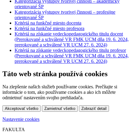
Kategorizácia výstupov tvorivej činnosti – akademicky
orientované ŠP
Kategorizácia výstupov tvorivej činnosti – profesijne
orientované ŠP
Kritériá na funkčné miesto docenta
Kritériá na funkčné miesto profesora
Kritériá na získanie vedeckopedagogického titulu docent
(Prerokované a schválené VR FMK UCM dňa 19. 6. 2024,
prerokované a schválené VR UCM 27. 6. 2024)
Kritériá na získanie vedeckopedagogického titulu profesor
(Prerokované a schválené VR FMK UCM dňa 19. 6. 2024,
prerokované a schválené VR UCM 27. 6. 2024)
Táto web stránka používá cookies
Na zlepšenie našich služieb používame cookies. Prečítajte si
informácie o tom, ako používame cookies a ako ich môžete
odmietnuť nastavením svojho prehliadača.
Akceptovať všetko
Zamietnuť všetko
Zobraziť detail
Nastavenie cookies
FAKULTA