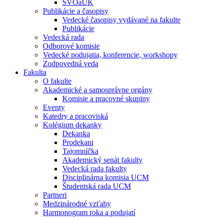
ŠVOaUK
Publikácie a časopisy
Vedecké časopisy vydávané na fakulte
Publikácie
Vedecká rada
Odborové komisie
Vedecké podujatia, konferencie, workshopy
Zodpovedná veda
Fakulta
O fakulte
Akademické a samosprávne orgány
Komisie a pracovné skupiny
Eventy
Katedry a pracoviská
Kolégium dekanky
Dekanka
Prodekani
Tajomníčka
Akademický senát fakulty
Vedecká rada fakulty
Disciplinárna komisia UCM
Študentská rada UCM
Partneri
Medzinárodné vzťahy
Harmonogram roka a podujatí