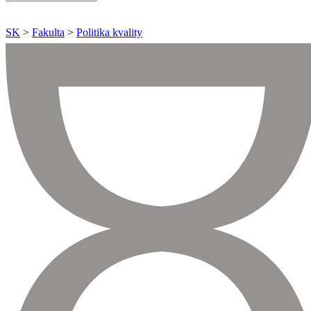
SK
>
Fakulta
>
Politika kvality