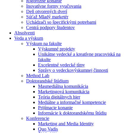
Rigorózne konanie
Inovatívne formy vyučovania
Deň otvorených dverí
Súťaž Mladý marketér
Uchádzači so špecifickými potrebami
Centrá podpory študentov
Absolventi
Veda a výskum
Výskum na fakulte
Výskumné projekty
Unikátne vedecké a kreatívne pracoviská na
fakulte
Excelentné vedecké tímy
Správy o vedeckovýskumnej činnosti
Method Lab
Doktorandské štúdium
Masmediálna komunikácia
Marketingová komunikácia
Teória digitálnych hier
Mediálne a informačné kompetencie
Prijímacie konanie
Informácie k doktorandskému štúdiu
Konferencie
Marketing and Media Identity
Quo Vadis