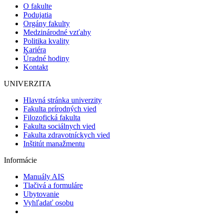
O fakulte
Podujatia
Orgány fakulty
Medzinárodné vzťahy
Politika kvality
Kariéra
Úradné hodiny
Kontakt
UNIVERZITA
Hlavná stránka univerzity
Fakulta prírodných vied
Filozofická fakulta
Fakulta sociálnych vied
Fakulta zdravotníckych vied
Inštitút manažmentu
Informácie
Manuály AIS
Tlačivá a formuláre
Ubytovanie
Vyhľadať osobu