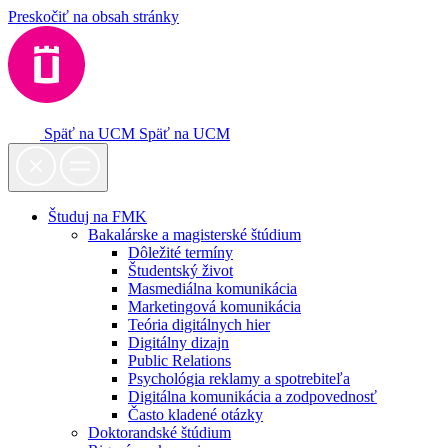
Preskočiť na obsah stránky
Späť na UCM
Späť na UCM
Študuj na FMK
Bakalárske a magisterské štúdium
Dôležité termíny
Študentský život
Masmediálna komunikácia
Marketingová komunikácia
Teória digitálnych hier
Digitálny dizajn
Public Relations
Psychológia reklamy a spotrebiteľa
Digitálna komunikácia a zodpovednosť
Často kladené otázky
Doktorandské štúdium