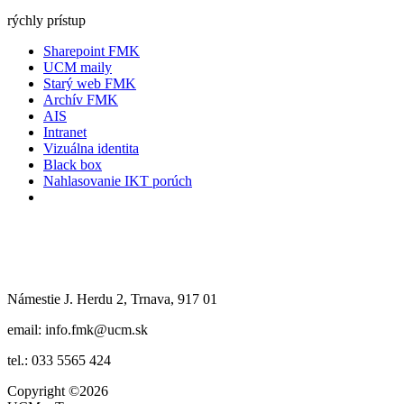
rýchly prístup
Sharepoint FMK
UCM maily
Starý web FMK
Archív FMK
AIS
Intranet
Vizuálna identita
Black box
Nahlasovanie IKT porúch
Námestie J. Herdu 2, Trnava, 917 01
email: info.fmk@ucm.sk
tel.: 033 5565 424
Copyright
©2026