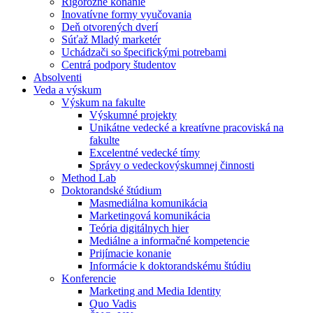
Rigorózne konanie
Inovatívne formy vyučovania
Deň otvorených dverí
Súťaž Mladý marketér
Uchádzači so špecifickými potrebami
Centrá podpory študentov
Absolventi
Veda a výskum
Výskum na fakulte
Výskumné projekty
Unikátne vedecké a kreatívne pracoviská na
fakulte
Excelentné vedecké tímy
Správy o vedeckovýskumnej činnosti
Method Lab
Doktorandské štúdium
Masmediálna komunikácia
Marketingová komunikácia
Teória digitálnych hier
Mediálne a informačné kompetencie
Prijímacie konanie
Informácie k doktorandskému štúdiu
Konferencie
Marketing and Media Identity
Quo Vadis