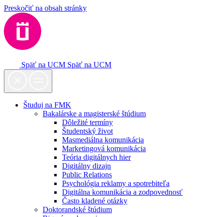
Preskočiť na obsah stránky
Späť na UCM
Späť na UCM
Študuj na FMK
Bakalárske a magisterské štúdium
Dôležité termíny
Študentský život
Masmediálna komunikácia
Marketingová komunikácia
Teória digitálnych hier
Digitálny dizajn
Public Relations
Psychológia reklamy a spotrebiteľa
Digitálna komunikácia a zodpovednosť
Často kladené otázky
Doktorandské štúdium