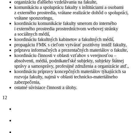
organizáciu ďalšieho vzdelávania na fakulte,
komunikáciu a spoluprácu fakulty s inštitúciami a osobami
z externého prostredia, vrátane realizácie dohôd o spolupráci,
vrátane sponzoringu,
koordináciu komunikácie fakulty smerom do interného
i externého prostredia prostredníctvom webovej stránky
a sociálnych médií,
koordináciu fakultných kabinetov a fakultných médií,
propagáciu FMK s cieľom vytvárať pozitívny imidž fakulty,
prípravu informačných a prezentačných materiálov o fakulte,
koordináciu činnosti v oblasti vzťahov s verejnosťou –
absolventi, médiá, podnikateľské subjekty, subjekty štátnej
správy a samosprávy, profesijné združenia a organizácie atď.,
koordináciu prípravy koncepčných materiálov týkajúcich sa
rozvoja fakulty, najmä v oblasti technicko-materiálneho
zabezpečenia,
ostatné súvisiace činnosti a úlohy.
12