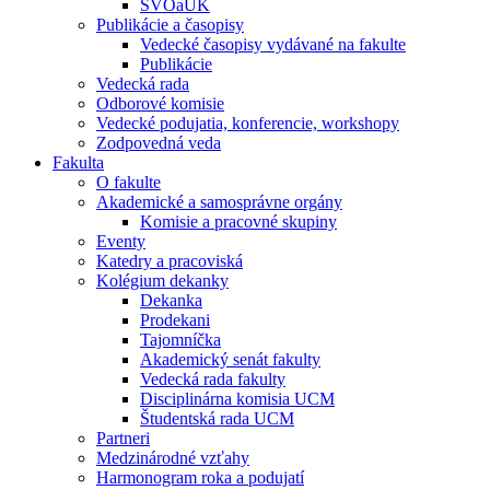
ŠVOaUK
Publikácie a časopisy
Vedecké časopisy vydávané na fakulte
Publikácie
Vedecká rada
Odborové komisie
Vedecké podujatia, konferencie, workshopy
Zodpovedná veda
Fakulta
O fakulte
Akademické a samosprávne orgány
Komisie a pracovné skupiny
Eventy
Katedry a pracoviská
Kolégium dekanky
Dekanka
Prodekani
Tajomníčka
Akademický senát fakulty
Vedecká rada fakulty
Disciplinárna komisia UCM
Študentská rada UCM
Partneri
Medzinárodné vzťahy
Harmonogram roka a podujatí