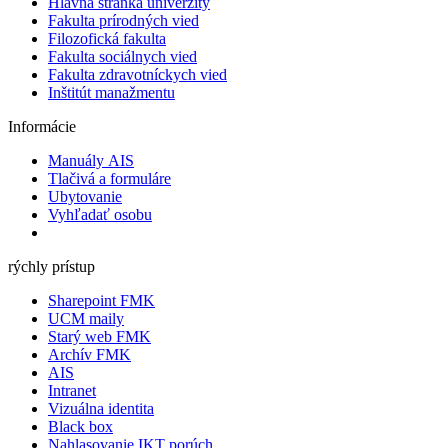
Hlavná stránka univerzity
Fakulta prírodných vied
Filozofická fakulta
Fakulta sociálnych vied
Fakulta zdravotníckych vied
Inštitút manažmentu
Informácie
Manuály AIS
Tlačivá a formuláre
Ubytovanie
Vyhľadať osobu
rýchly prístup
Sharepoint FMK
UCM maily
Starý web FMK
Archív FMK
AIS
Intranet
Vizuálna identita
Black box
Nahlasovanie IKT porúch