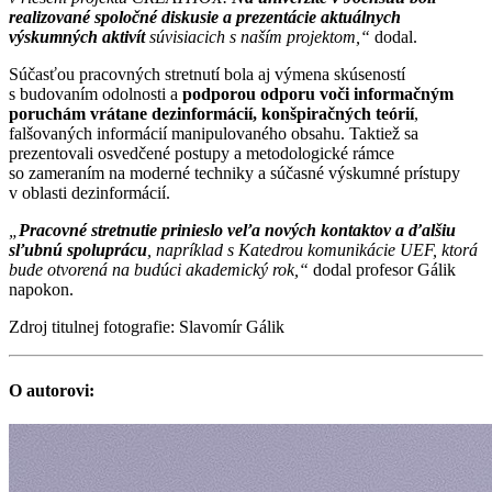
realizované spoločné diskusie a prezentácie aktuálnych
výskumných aktivít
súvisiacich s naším projektom,“
dodal.
Súčasťou pracovných stretnutí bola aj výmena skúseností
s budovaním odolnosti a
podporou odporu voči informačným
poruchám vrátane dezinformácií, konšpiračných teórií
,
falšovaných informácií manipulovaného obsahu. Taktiež sa
prezentovali osvedčené postupy a metodologické rámce
so zameraním na moderné techniky a súčasné výskumné prístupy
v oblasti dezinformácií.
„
Pracovné stretnutie prinieslo veľa nových kontaktov a ďalšiu
sľubnú spoluprácu
, napríklad s Katedrou komunikácie UEF, ktorá
bude otvorená na budúci akademický rok,“
dodal profesor Gálik
napokon.
Zdroj titulnej fotografie: Slavomír Gálik
O autorovi: