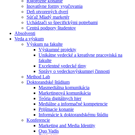
Rigorózne konanie
Inovatívne formy vyučovania
Deň otvorených dverí
Súťaž Mladý marketér
Uchádzači so špecifickými potrebami
Centrá podpory študentov
Absolventi
Veda a výskum
Výskum na fakulte
Výskumné projekty
Unikátne vedecké a kreatívne pracoviská na
fakulte
Excelentné vedecké tímy
Správy o vedeckovýskumnej činnosti
Method Lab
Doktorandské štúdium
Masmediálna komunikácia
Marketingová komunikácia
Teória digitálnych hier
Mediálne a informačné kompetencie
Prijímacie konanie
Informácie k doktorandskému štúdiu
Konferencie
Marketing and Media Identity
Quo Vadis