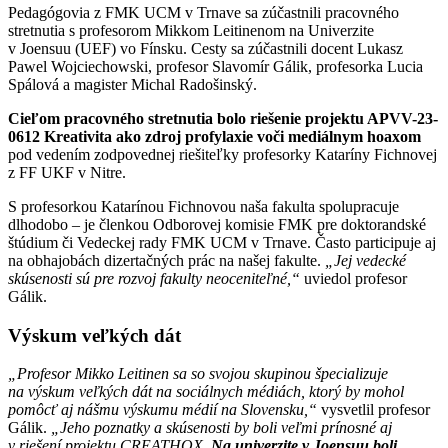
Pedagógovia z FMK UCM v Trnave sa zúčastnili pracovného
stretnutia s profesorom Mikkom Leitinenom na Univerzite
v Joensuu (UEF) vo Fínsku. Cesty sa zúčastnili docent Lukasz
Pawel Wojciechowski, profesor Slavomír Gálik, profesorka Lucia
Spálová a magister Michal Radošinský.
Cieľom pracovného stretnutia bolo riešenie projektu APVV-23-
0612 Kreativita ako zdroj profylaxie voči mediálnym hoaxom
pod vedením zodpovednej riešiteľky profesorky Kataríny Fichnovej
z FF UKF v Nitre.
S profesorkou Katarínou Fichnovou naša fakulta spolupracuje
dlhodobo – je členkou Odborovej komisie FMK pre doktorandské
štúdium či Vedeckej rady FMK UCM v Trnave. Často participuje aj
na obhajobách dizertačných prác na našej fakulte.
„Jej vedecké
skúsenosti sú pre rozvoj fakulty neoceniteľné,“
uviedol profesor
Gálik.
Výskum veľkých dát
„Profesor Mikko Leitinen sa so svojou skupinou špecializuje
na výskum veľkých dát na sociálnych médiách, ktorý by mohol
pomôcť aj nášmu výskumu médií na Slovensku,“
vysvetlil profesor
Gálik.
„Jeho poznatky a skúsenosti by boli veľmi prínosné aj
v riešení projektu CREATHOX.
Na univerzite v Joensuu boli