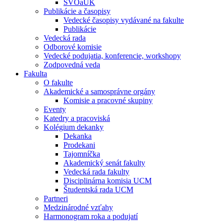
ŠVOaUK
Publikácie a časopisy
Vedecké časopisy vydávané na fakulte
Publikácie
Vedecká rada
Odborové komisie
Vedecké podujatia, konferencie, workshopy
Zodpovedná veda
Fakulta
O fakulte
Akademické a samosprávne orgány
Komisie a pracovné skupiny
Eventy
Katedry a pracoviská
Kolégium dekanky
Dekanka
Prodekani
Tajomníčka
Akademický senát fakulty
Vedecká rada fakulty
Disciplinárna komisia UCM
Študentská rada UCM
Partneri
Medzinárodné vzťahy
Harmonogram roka a podujatí