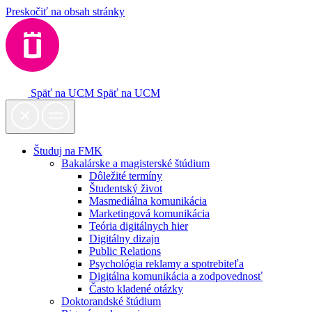
Preskočiť na obsah stránky
Späť na UCM
Späť na UCM
Študuj na FMK
Bakalárske a magisterské štúdium
Dôležité termíny
Študentský život
Masmediálna komunikácia
Marketingová komunikácia
Teória digitálnych hier
Digitálny dizajn
Public Relations
Psychológia reklamy a spotrebiteľa
Digitálna komunikácia a zodpovednosť
Často kladené otázky
Doktorandské štúdium