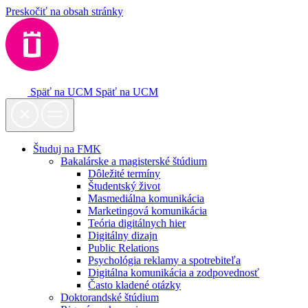
Preskočiť na obsah stránky
Späť na UCM
Späť na UCM
Študuj na FMK
Bakalárske a magisterské štúdium
Dôležité termíny
Študentský život
Masmediálna komunikácia
Marketingová komunikácia
Teória digitálnych hier
Digitálny dizajn
Public Relations
Psychológia reklamy a spotrebiteľa
Digitálna komunikácia a zodpovednosť
Často kladené otázky
Doktorandské štúdium