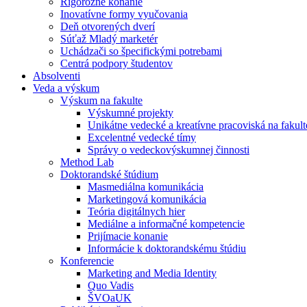
Rigorózne konanie
Inovatívne formy vyučovania
Deň otvorených dverí
Súťaž Mladý marketér
Uchádzači so špecifickými potrebami
Centrá podpory študentov
Absolventi
Veda a výskum
Výskum na fakulte
Výskumné projekty
Unikátne vedecké a kreatívne pracoviská na fakult
Excelentné vedecké tímy
Správy o vedeckovýskumnej činnosti
Method Lab
Doktorandské štúdium
Masmediálna komunikácia
Marketingová komunikácia
Teória digitálnych hier
Mediálne a informačné kompetencie
Prijímacie konanie
Informácie k doktorandskému štúdiu
Konferencie
Marketing and Media Identity
Quo Vadis
ŠVOaUK