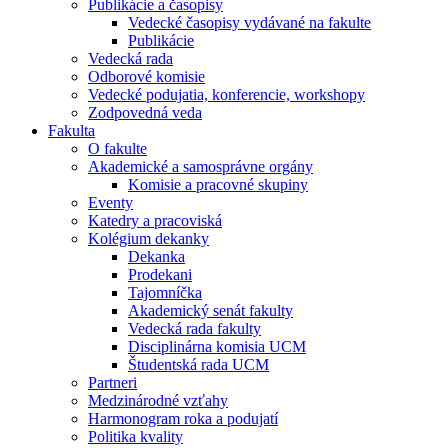
Publikácie a časopisy
Vedecké časopisy vydávané na fakulte
Publikácie
Vedecká rada
Odborové komisie
Vedecké podujatia, konferencie, workshopy
Zodpovedná veda
Fakulta
O fakulte
Akademické a samosprávne orgány
Komisie a pracovné skupiny
Eventy
Katedry a pracoviská
Kolégium dekanky
Dekanka
Prodekani
Tajomníčka
Akademický senát fakulty
Vedecká rada fakulty
Disciplinárna komisia UCM
Študentská rada UCM
Partneri
Medzinárodné vzťahy
Harmonogram roka a podujatí
Politika kvality