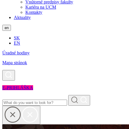
Vnútorné predpisy fakulty
Kariéra na UCM
Kontakty
Aktuality
en
SK
EN
Úradné hodiny
Mapa stránok
E-PRIHLÁŠKA